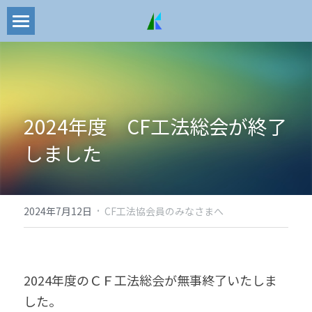
会社概要
CF工法とは
CF工法協会
2024年度　CF工法総会が終了
採用情報
CF工法協会
しました
2026年度CF工法総会
実績・受賞歴
過去のCF工法総会
·
SDGｓ
2024年7月12日
CF工法協会員のみなさまへ
NETIS
令和7年度大臣賞
2024年度のＣＦ工法総会が無事終了いたしま
した。