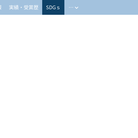
報
実績・受賞歴
SDGｓ
…