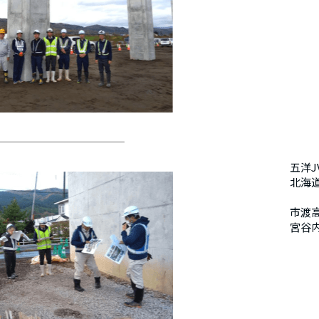
五洋J
北海
市渡
宮谷