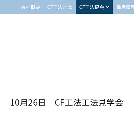
会社概要
CF工法とは
CF工法協会
採用情
10月26日　CF工法工法見学会
現場(長万部)