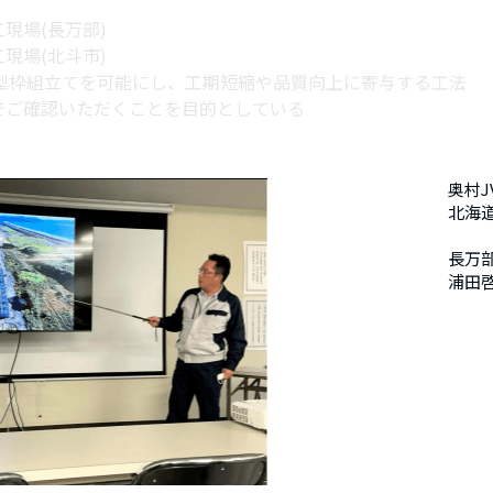
現場(北斗市)
な型枠組立てを可能にし、工期短縮や品質向上に寄与する工法
でご確認いただくことを目的としている
奥村J
北海
長万
浦田