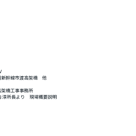
V
道新幹線市渡高架橋　他
高架橋工事事務所
内 淳所長より　現場概要説明