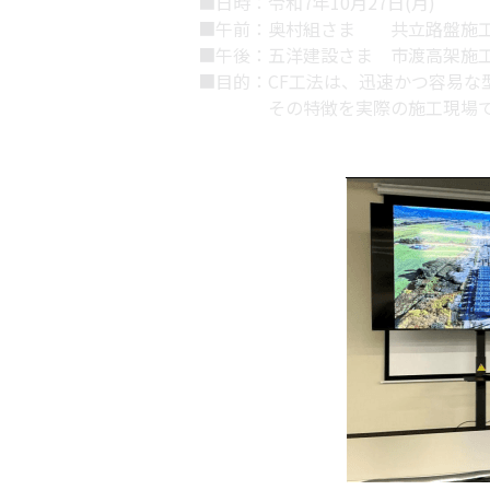
■午後：五洋建設さま　市渡高架施工
■目的：CF工法は、迅速かつ容易
　　　　その特徴を実際の施工現場