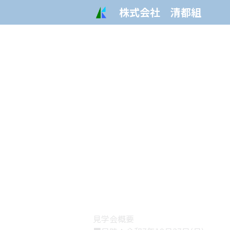
株式会社　清都組
見学会概要
■日時：令和7年10月27日(月)
■午前：奥村組さま　　共立路盤施工