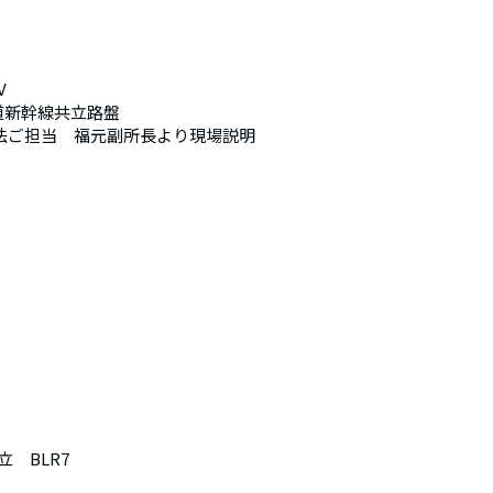
V
道新幹線共立路盤
工法ご担当　福元副所長より現場説明
立　BLR7