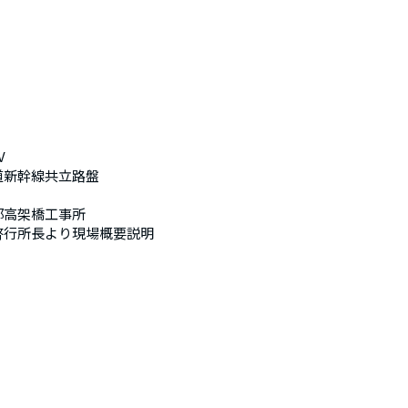
V
道新幹線共立路盤
部高架橋工事所
啓行所長より現場概要説明